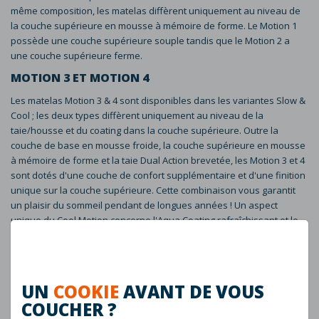
même composition, les matelas diffèrent uniquement au niveau de
la couche supérieure en mousse à mémoire de forme. Le Motion 1
possède une couche supérieure souple tandis que le Motion 2 a
une couche supérieure ferme.
MOTION 3 ET MOTION 4
Les matelas Motion 3 & 4 sont disponibles dans les variantes Slow &
Cool ; les deux types diffèrent uniquement au niveau de la
taie/housse et du coating dans la couche supérieure. Outre la
couche de base en mousse froide, la couche supérieure en mousse
à mémoire de forme et la taie Dual Action brevetée, les Motion 3 et 4
sont dotés d'une couche de confort supplémentaire et d'une finition
unique sur la couche supérieure. Cette combinaison vous garantit
un plaisir du sommeil pendant de longues années ! Un aspect
unique du Cool Motion concerne l'Aqua Coating rafraîchissant et le
Copper Coating anti-allergène dans la couche supérieure. Les
matelas Motion 3 et Motion 4 ont la même composition, les matelas
diffèrent uniquement au niveau de la couche Clima Support et de la
couche supérieure en mousse à mémoire de forme. Le Motion 3
UN
COOKIE
AVANT DE VOUS
possède des couches intermédiaire et supérieure souples tandis
COUCHER ?
que le Motion 4 a des couches intermédiaire et supérieure fermes.