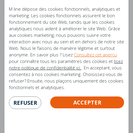
MOTION 5 ET MOTION 6
M line dépose des cookies fonctionnels, analytiques et
Les matelas Motion 5 & 6 sont disponibles dans les variantes Slow &
marketing. Les cookies fonctionnels assurent le bon
Cool ; les deux types diffèrent uniquement au niveau de la
fonctionnement du site Web, tandis que les cookies
taie/housse et du coating dans la couche supérieure. Ce matelas
analytiques nous aident à améliorer le site Web. Grâce
Hybrid possède une base de mousse froide, combinée avec 7 zones
aux cookies marketing, nous pouvons suivre votre
de ressorts ensachés, une couche Clima Support et une couche
interaction avec nous au sein et en dehors de notre site
supérieure en mousse à mémoire de forme. Cette combinaison de
Web. Nous le faisons de manière légitime et surtout
ressorts ensachés et de mousse réunit le meilleur de deux mondes
anonyme. En savoir plus ? Lisez
Consultez cet aperçu
et procure un confort et un soutien optimaux. Un aspect unique du
pour connaître tous les paramètres des cookies et
lisez
Cool Motion concerne l'Aqua Coating rafraîchissant et le Copper
notre politique de confidentialité ici.
. En acceptant, vous
Coating anti-allergène dans la couche supérieure. Les matelas
consentez à nos cookies marketing. Choisissez-vous de
Motion 5 et Motion 6 ont la même composition, les matelas diffèrent
refuser? Ensuite, nous plaçons uniquement des cookies
uniquement au niveau de la fermeté des ressorts ensachés, de la
fonctionnels et analytiques.
couche Clima Support et de la couche supérieure en mousse à
mémoire de forme. Le Motion 5 possède des ressorts ensachés et
ACCEPTER
REFUSER
des couches intermédiaire et supérieure souples tandis que le
Motion 6 a des ressorts ensachés et des couches intermédiaire et
supérieure fermes.
MOTION 7 ET MOTION 8