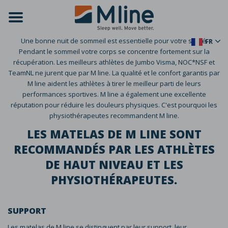
Une bonne nuit de sommeil est essentielle pour votre santé.
FR
Pendant le sommeil votre corps se concentre fortement sur la
récupération. Les meilleurs athlètes de Jumbo Visma, NOC*NSF et
TeamNL ne jurent que par M line. La qualité et le confort garantis par
M line aident les athlètes à tirer le meilleur parti de leurs
performances sportives. M line a également une excellente
réputation pour réduire les douleurs physiques. C'est pourquoi les
physiothérapeutes recommandent M line.
LES MATELAS DE M LINE SONT
RECOMMANDÉS PAR LES ATHLÈTES
DE HAUT NIVEAU ET LES
PHYSIOTHÉRAPEUTES.
SUPPORT
Les matelas de M line se distinguent par leur support, leur