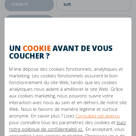
FERMETÉ
Soft
GARANTIE
5 années
PRODUIT EN
Pays-Bas
UN
COOKIE
AVANT DE VOUS
COUCHER ?
CONVIENT AUX
Boxspring, Cadre à lamelles, Fond
SOMMIERS
de soucoupe, Base en spirale
M line dépose des cookies fonctionnels, analytiques et
marketing. Les cookies fonctionnels assurent le bon
CONVIENT AUX
Oui
fonctionnement du site Web, tandis que les cookies
SOMMIERS
analytiques nous aident à améliorer le site Web. Grâce
aux cookies marketing, nous pouvons suivre votre
ÉPAISSEUR DE
18 cm
interaction avec nous au sein et en dehors de notre site
L'ÂME DU MATELAS
Web. Nous le faisons de manière légitime et surtout
anonyme. En savoir plus ? Lisez
Consultez cet aperçu
pour connaître tous les paramètres des cookies et
lisez
Mousse froide, Mousse à mémoire
MATÉRIAU
notre politique de confidentialité ici.
. En acceptant, vous
de forme
consentez à nos cookies marketing. Choisissez-vous de