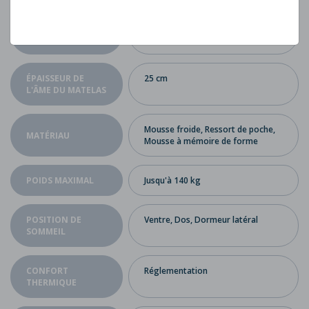
CONVIENT AUX
Oui
SOMMIERS
ÉPAISSEUR DE
25 cm
L'ÂME DU MATELAS
Mousse froide, Ressort de poche,
MATÉRIAU
Mousse à mémoire de forme
POIDS MAXIMAL
Jusqu'à 140 kg
POSITION DE
Ventre, Dos, Dormeur latéral
SOMMEIL
CONFORT
Réglementation
THERMIQUE