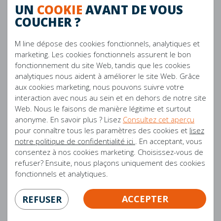
UN
COOKIE
AVANT DE VOUS
NOMBRE DE NUITS
100
COUCHER ?
DE SOMMEIL DE
L'ESSAI
M line dépose des cookies fonctionnels, analytiques et
marketing. Les cookies fonctionnels assurent le bon
ANTI-ALLERGIQUE
Oui
fonctionnement du site Web, tandis que les cookies
analytiques nous aident à améliorer le site Web. Grâce
ZONES DE
7
aux cookies marketing, nous pouvons suivre votre
CONFORT
interaction avec nous au sein et en dehors de notre site
Web. Nous le faisons de manière légitime et surtout
anonyme. En savoir plus ? Lisez
Consultez cet aperçu
FERMETÉ
Firm
pour connaître tous les paramètres des cookies et
lisez
notre politique de confidentialité ici.
. En acceptant, vous
GARANTIE
10 ans
consentez à nos cookies marketing. Choisissez-vous de
refuser? Ensuite, nous plaçons uniquement des cookies
fonctionnels et analytiques.
PRODUIT EN
Pays-Bas
ACCEPTER
REFUSER
CONVIENT AUX
Boxspring, Cadre à lamelles, Fond
SOMMIERS
de soucoupe, Base en spirale