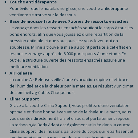
Couche antidérapante
Pour éviter que le matelas ne glisse, une couche antidérapante
ventilante se trouve sur le dessous.
Base de mousse froide avec 7 zones de ressorts ensachés
Le zonage dans les ressorts ensachés soutient le corps à tous les
bons endroits, afin que vous jouissiez d'une répartition de la
pression optimale et que vous puissiez vous lever tout en
souplesse. M line a trouvé la mise au point parfaite à cet effet en
testant le zonage auprès de 6 000 participants à une étude. En
outre, la structure ouverte des ressorts ensachés assure une
meilleure ventilation.
Air Release
La couche Air Release veille à une évacuation rapide et efficace
de l'humidité et de la chaleur par le matelas. Le résultat ? Un climat
de sommeil agréable. Chaque nuit.
Clima Support
Grâce à la couche Clima Support, vous profitez d'une ventilation
optimale et d'une bonne évacuation de la chaleur. Le matin, vous
vous sentez directement frais et dispos, et parfaitement reposé.
La technologie Body Adapt est également utilisée dans la couche
Clima Support : des incisions par zone du corps qui répartissent et
soutiennent mieux la pression du corps sur le matelas.