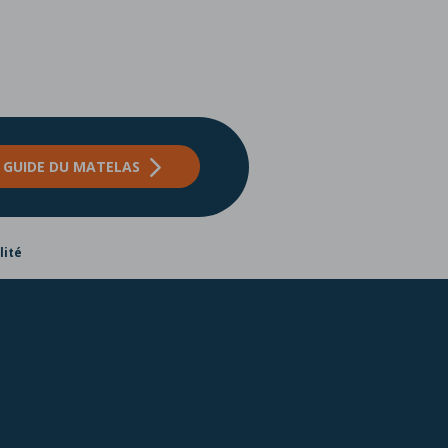
E
GUIDE DU MATELAS
lité