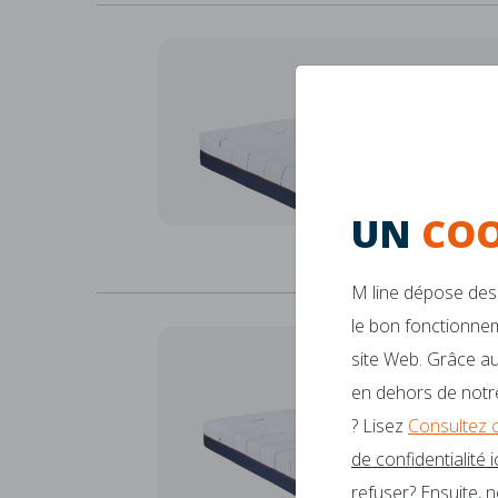
UN
COO
M line dépose des 
le bon fonctionnem
site Web. Grâce au
en dehors de notre
? Lisez
Consultez 
de confidentialité ic
refuser? Ensuite, 