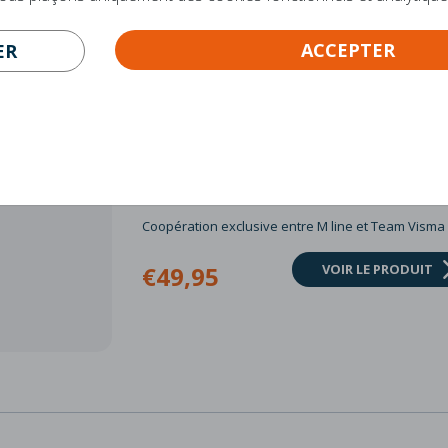
€448,-
VOIR LE PRODUIT
ACCEPTER
ER
HOUSSE DE COUETTE VISMA 
Coopération exclusive entre M line et Team Visma 
€49,95
VOIR LE PRODUIT