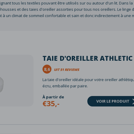
ignant tous les textiles pouvant être utilisés sur ou autour d'un lit. Dans
sses et des taies d'oreiller assorties pour tous nos oreillers. Le linge de l
t à un climat de sommeil confortable et sain et donc indirectement à une m
TAIE D'OREILLER ATHLETIC
8,6
UIT 51 REVIEWS
La taie d'oreiller idéale pour votre oreiller athléti
écru, emballée par paire.
À partir de
€35,-
VOIR LE PRODUIT