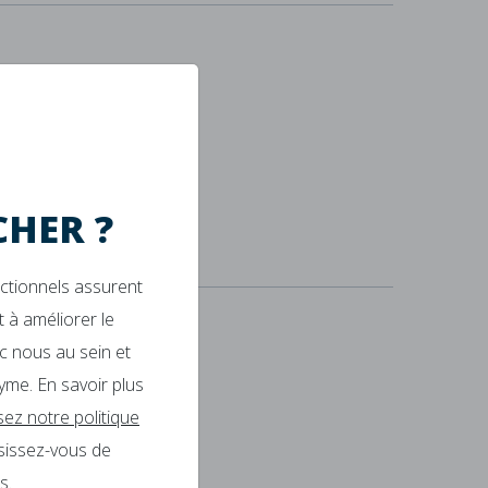
ec cette housse.
HER ?
nctionnels assurent
 à améliorer le
c nous au sein et
yme. En savoir plus
s grâce à ce couvre-matelas
isez notre politique
sissez-vous de
s.