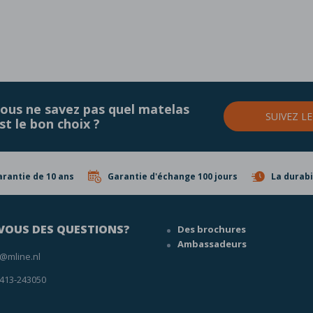
ous ne savez pas quel matelas
SUIVEZ L
st le bon choix ?
rantie de 10 ans
Garantie d'échange 100 jours
La durabi
VOUS DES QUESTIONS?
Des brochures
Ambassadeurs
o@mline.nl
 413-243050