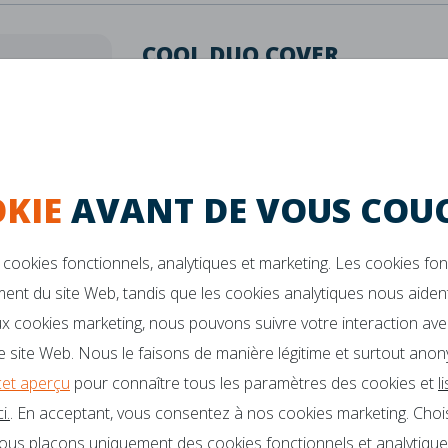
COOL DUO COVER
8,7
UIT 175 REVIEWS
Minimisez l'espace entre deux matelas simples av
À partir de
€398,-
VOIR LE PRODUIT
KIE
AVANT DE VOUS COUC
cookies fonctionnels, analytiques et marketing. Les cookies fo
ent du site Web, tandis que les cookies analytiques nous aident
COOL TWIN COVER
x cookies marketing, nous pouvons suivre votre interaction ave
8,4
UIT 64 REVIEWS
 site Web. Nous le faisons de manière légitime et surtout anon
Minimisez les coutures entre deux matelas simple
cet aperçu
pour connaître tous les paramètres des cookies et
l
réglable.
i.
. En acceptant, vous consentez à nos cookies marketing. Choi
À partir de
nous plaçons uniquement des cookies fonctionnels et analytique