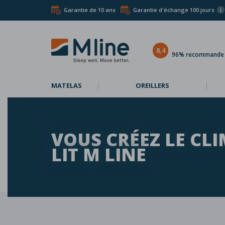
Garantie de 10 ans
Garantie d'échange 100 jours
i
8,4
96% recommande l
MATELAS
OREILLERS
VOUS CRÉEZ LE CLI
LIT M LINE