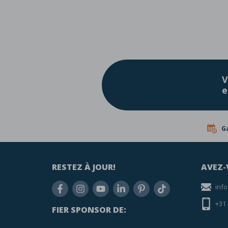
V
e
Ga
RESTEZ À JOUR!
AVEZ-
inf
+31
FIER SPONSOR DE: