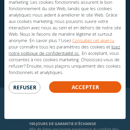
marketing. Les cookies fonctionnels assurent le bon
AVEZ-VOUS DES QUESTIONS?
fonctionnement du site Web, tandis que les cookies
analytiques nous aident à améliorer le site Web. Grâce
info@mline.nl
aux cookies marketing, nous pouvons suivre votre
interaction avec nous au sein et en dehors de notre site
+31 413-243050
Web. Nous le faisons de manière légitime et surtout
anonyme. En savoir plus ? Lisez
Consultez cet aperçu
pour connaître tous les paramètres des cookies et
lisez
notre politique de confidentialité ici.
. En acceptant, vous
consentez à nos cookies marketing. Choisissez-vous de
Des brochures
refuser? Ensuite, nous plaçons uniquement des cookies
Ambassadeurs
fonctionnels et analytiques.
ACCEPTER
REFUSER
CERTITUDE GARANTIE!
100 JOURS DE GARANTIE D'ÉCHANGE
Afin de faire une bonne expérience du confort des