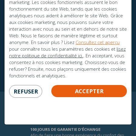
marketing. Les cookies fonctionnels assurent le bon
AVEZ-VOUS DES QUESTIONS?
fonctionnement du site Web, tandis que les cookies
analytiques nous aident à améliorer le site Web. Grâce
info@mline.nl
aux cookies marketing, nous pouvons suivre votre
interaction avec nous au sein et en dehors de notre site
+31 413-243050
Web. Nous le faisons de manière légitime et surtout
anonyme. En savoir plus ? Lisez
Consultez cet aperçu
pour connaître tous les paramètres des cookies et
lisez
notre politique de confidentialité ici.
. En acceptant, vous
consentez à nos cookies marketing. Choisissez-vous de
Des brochures
refuser? Ensuite, nous plaçons uniquement des cookies
Ambassadeurs
fonctionnels et analytiques.
ACCEPTER
REFUSER
CERTITUDE GARANTIE!
100 JOURS DE GARANTIE D'ÉCHANGE
Afin de faire une bonne expérience du confort des