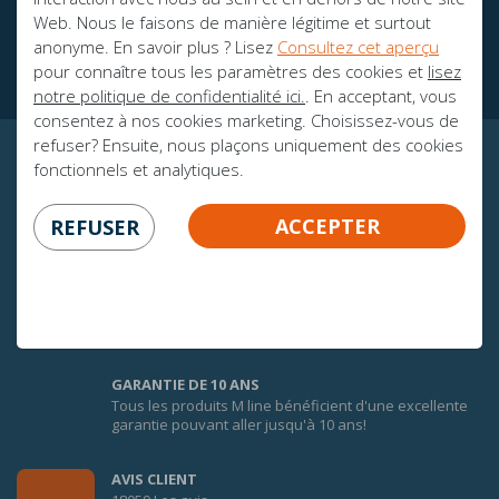
Des brochures
Web. Nous le faisons de manière légitime et surtout
Ambassadeurs
anonyme. En savoir plus ? Lisez
Consultez cet aperçu
pour connaître tous les paramètres des cookies et
lisez
notre politique de confidentialité ici.
. En acceptant, vous
consentez à nos cookies marketing. Choisissez-vous de
refuser? Ensuite, nous plaçons uniquement des cookies
fonctionnels et analytiques.
CERTITUDE GARANTIE!
ACCEPTER
REFUSER
100 JOURS DE GARANTIE D'ÉCHANGE
Afin de faire une bonne expérience du confort des
matelas M line, vous bénéficiez de 100 jours de
garantie d’échange sur tous les matelas M line pour 1
personne.* Consultez les conditions.
GARANTIE DE 10 ANS
Tous les produits M line bénéficient d'une excellente
garantie pouvant aller jusqu'à 10 ans!
AVIS CLIENT