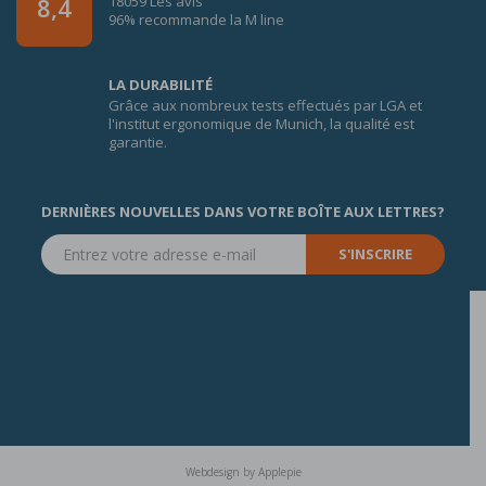
18059 Les avis
8,4
96% recommande la M line
LA DURABILITÉ
Grâce aux nombreux tests effectués par LGA et
l'institut ergonomique de Munich, la qualité est
garantie.
DERNIÈRES NOUVELLES DANS VOTRE BOÎTE AUX LETTRES?
S'INSCRIRE
Webdesign
by
Applepie