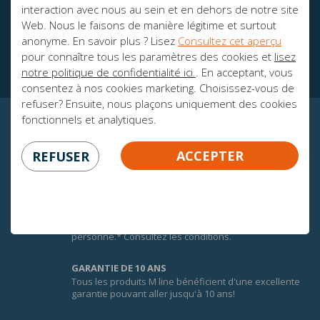
interaction avec nous au sein et en dehors de notre site
Web. Nous le faisons de manière légitime et surtout
Des brochures
anonyme. En savoir plus ? Lisez
Consultez cet aperçu
Ambassadeurs
pour connaître tous les paramètres des cookies et
lisez
notre politique de confidentialité ici.
. En acceptant, vous
consentez à nos cookies marketing. Choisissez-vous de
refuser? Ensuite, nous plaçons uniquement des cookies
fonctionnels et analytiques.
CERTITUDE GARANTIE!
ACCEPTER
REFUSER
100 JOURS DE GARANTIE D'ÉCHANGE
Afin de faire une bonne expérience du confort des
matelas M line, vous bénéficiez de 100 jours de
garantie d’échange sur tous les matelas M line pour 1
personne.* Consultez les conditions.
GARANTIE DE 10 ANS
Tous les produits M line bénéficient d'une excellente
garantie pouvant aller jusqu'à 10 ans!