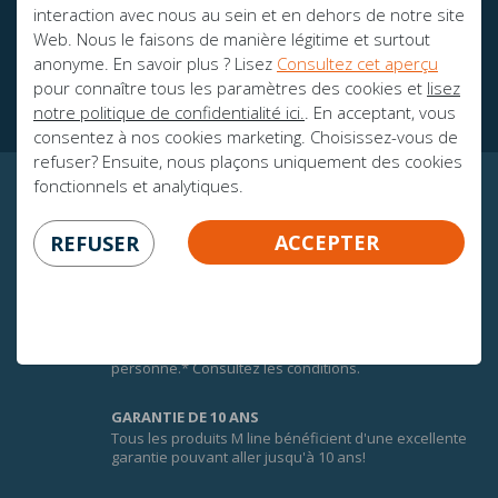
interaction avec nous au sein et en dehors de notre site
Web. Nous le faisons de manière légitime et surtout
Des brochures
anonyme. En savoir plus ? Lisez
Consultez cet aperçu
Ambassadeurs
pour connaître tous les paramètres des cookies et
lisez
notre politique de confidentialité ici.
. En acceptant, vous
consentez à nos cookies marketing. Choisissez-vous de
refuser? Ensuite, nous plaçons uniquement des cookies
fonctionnels et analytiques.
CERTITUDE GARANTIE!
ACCEPTER
REFUSER
100 JOURS DE GARANTIE D'ÉCHANGE
Afin de faire une bonne expérience du confort des
matelas M line, vous bénéficiez de 100 jours de
garantie d’échange sur tous les matelas M line pour 1
personne.* Consultez les conditions.
GARANTIE DE 10 ANS
Tous les produits M line bénéficient d'une excellente
garantie pouvant aller jusqu'à 10 ans!