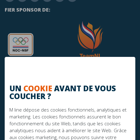
FIER SPONSOR DE:
UN
COOKIE
AVANT DE VOUS
COUCHER ?
AVEZ-VOUS DES QUESTIONS?
info@mline.nl
M line dépose des cookies fonctionnels, analytiques et
marketing. Les cookies fonctionnels assurent le bon
+31 413-243050
fonctionnement du site Web, tandis que les cookies
analytiques nous aident à améliorer le site Web. Grâce
aux cookies marketing, nous pouvons suivre votre