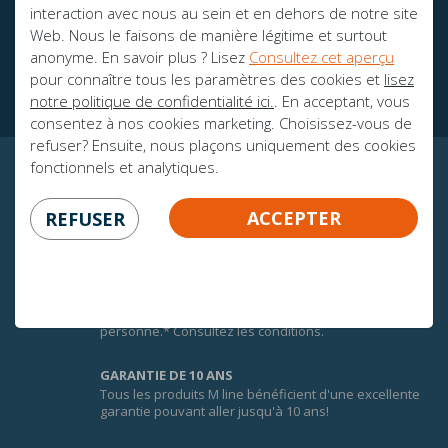
interaction avec nous au sein et en dehors de notre site
Web. Nous le faisons de manière légitime et surtout
Des brochures
anonyme. En savoir plus ? Lisez
Consultez cet aperçu
Ambassadeurs
pour connaître tous les paramètres des cookies et
lisez
notre politique de confidentialité ici.
. En acceptant, vous
consentez à nos cookies marketing. Choisissez-vous de
refuser? Ensuite, nous plaçons uniquement des cookies
fonctionnels et analytiques.
CERTITUDE GARANTIE!
ACCEPTER
REFUSER
100 JOURS DE GARANTIE D'ÉCHANGE
Afin de faire une bonne expérience du confort des
matelas M line, vous bénéficiez de 100 jours de
garantie d’échange sur tous les matelas M line pour 1
personne.* Consultez les conditions.
GARANTIE DE 10 ANS
Tous les produits M line bénéficient d'une excellente
garantie pouvant aller jusqu'à 10 ans!