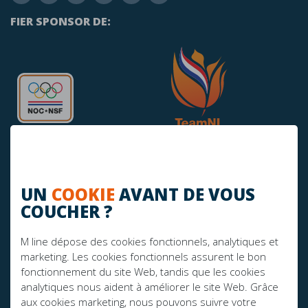
FIER SPONSOR DE:
UN
COOKIE
AVANT DE VOUS
COUCHER ?
AVEZ-VOUS DES QUESTIONS?
info@mline.nl
M line dépose des cookies fonctionnels, analytiques et
marketing. Les cookies fonctionnels assurent le bon
+31 413-243050
fonctionnement du site Web, tandis que les cookies
analytiques nous aident à améliorer le site Web. Grâce
aux cookies marketing, nous pouvons suivre votre