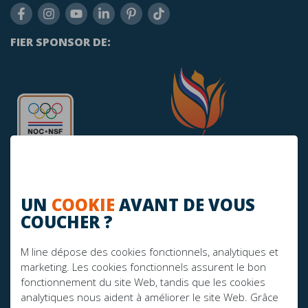
FIER SPONSOR DE:
UN
COOKIE
AVANT DE VOUS
COUCHER ?
AVEZ-VOUS DES QUESTIONS?
M line dépose des cookies fonctionnels, analytiques et
info@mline.nl
marketing. Les cookies fonctionnels assurent le bon
+31 413-243050
fonctionnement du site Web, tandis que les cookies
analytiques nous aident à améliorer le site Web. Grâce