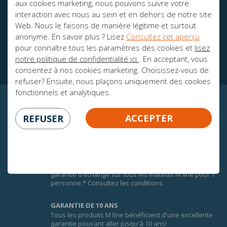
aux cookies marketing, nous pouvons suivre votre
interaction avec nous au sein et en dehors de notre site
Web. Nous le faisons de manière légitime et surtout
Des brochures
anonyme. En savoir plus ? Lisez
Consultez cet aperçu
Ambassadeurs
pour connaître tous les paramètres des cookies et
lisez
notre politique de confidentialité ici.
. En acceptant, vous
consentez à nos cookies marketing. Choisissez-vous de
refuser? Ensuite, nous plaçons uniquement des cookies
fonctionnels et analytiques.
CERTITUDE GARANTIE!
ACCEPTER
REFUSER
100 JOURS DE GARANTIE D'ÉCHANGE
Afin de faire une bonne expérience du confort des
matelas M line, vous bénéficiez de 100 jours de
garantie d’échange sur tous les matelas M line pour 1
personne.* Consultez les conditions.
GARANTIE DE 10 ANS
Tous les produits M line bénéficient d'une excellente
garantie pouvant aller jusqu'à 10 ans!