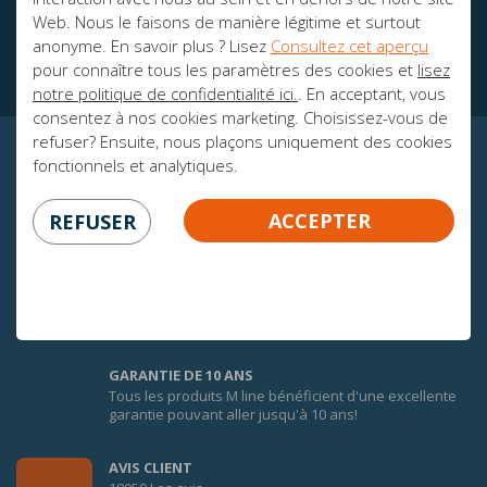
Des brochures
Web. Nous le faisons de manière légitime et surtout
Ambassadeurs
anonyme. En savoir plus ? Lisez
Consultez cet aperçu
pour connaître tous les paramètres des cookies et
lisez
notre politique de confidentialité ici.
. En acceptant, vous
consentez à nos cookies marketing. Choisissez-vous de
refuser? Ensuite, nous plaçons uniquement des cookies
fonctionnels et analytiques.
CERTITUDE GARANTIE!
ACCEPTER
REFUSER
100 JOURS DE GARANTIE D'ÉCHANGE
Afin de faire une bonne expérience du confort des
matelas M line, vous bénéficiez de 100 jours de
garantie d’échange sur tous les matelas M line pour 1
personne.* Consultez les conditions.
GARANTIE DE 10 ANS
Tous les produits M line bénéficient d'une excellente
garantie pouvant aller jusqu'à 10 ans!
AVIS CLIENT