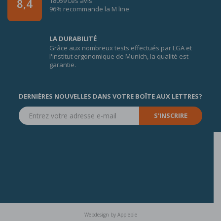
18059 Les avis
8,4
96% recommande la M line
LA DURABILITÉ
Grâce aux nombreux tests effectués par LGA et
l'institut ergonomique de Munich, la qualité est
garantie.
DERNIÈRES NOUVELLES DANS VOTRE BOÎTE AUX LETTRES?
S'INSCRIRE
Webdesign
by
Applepie