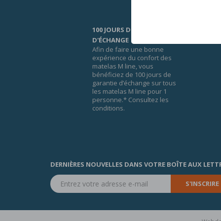
100 JOURS DE GARANTIE
D'ÉCHANGE
Afin de faire une bonne
expérience du confort des
matelas M line, vous
bénéficiez de 100 jours de
garantie d’échange sur tous
les matelas M line pour 1
personne.* Consultez les
conditions.
DERNIÈRES NOUVELLES DANS VOTRE BOÎTE AUX LETT
S'INSCRIRE