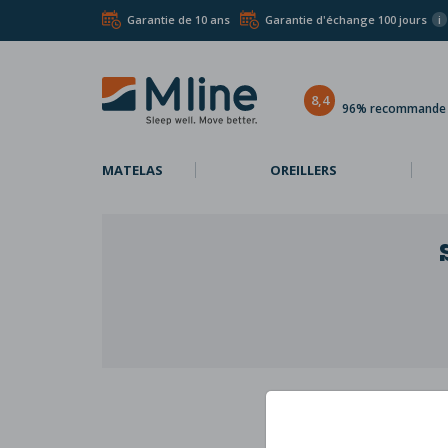
Garantie de 10 ans
Garantie d'échange 100 jours
i
8,4
96% recommande l
MATELAS
OREILLERS