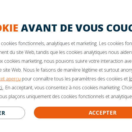
Garantie de 10 ans
La durabilité
KIE
AVANT DE VOUS COUC
VOUS DES QUESTIONS?
Des brochures
Ambassadeurs
o@mline.nl
cookies fonctionnels, analytiques et marketing. Les cookies fo
 413-243050
ent du site Web, tandis que les cookies analytiques nous aident
x cookies marketing, nous pouvons suivre votre interaction ave
 site Web. Nous le faisons de manière légitime et surtout anon
cet aperçu
pour connaître tous les paramètres des cookies et
l
i.
. En acceptant, vous consentez à nos cookies marketing. Choi
nous plaçons uniquement des cookies fonctionnels et analytique
ACCEPTER
ER
CERTITUDE GARANTIE!