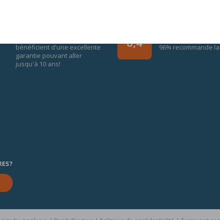
GARANTIE DE 10 ANS
AVIS CLIENT
Tous les produits M line
18059 Les avis
8,4
bénéficient d'une excellente
96% recommande la 
garantie pouvant aller
jusqu'à 10 ans!
RES?