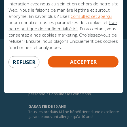
interaction avec nous au sein et en dehors de notre site
Web. Nous le faisons de manière légitime et surtout
Des brochures
anonyme. En savoir plus ? Lisez
Consultez cet aperçu
Ambassadeurs
pour connaître tous les paramètres des cookies et
lisez
notre politique de confidentialité ici.
. En acceptant, vous
consentez à nos cookies marketing. Choisissez-vous de
refuser? Ensuite, nous plaçons uniquement des cookies
fonctionnels et analytiques.
CERTITUDE GARANTIE!
ACCEPTER
REFUSER
100 JOURS DE GARANTIE D'ÉCHANGE
Afin de faire une bonne expérience du confort des
matelas M line, vous bénéficiez de 100 jours de
garantie d’échange sur tous les matelas M line pour 1
personne.* Consultez les conditions.
GARANTIE DE 10 ANS
Tous les produits M line bénéficient d'une excellente
garantie pouvant aller jusqu'à 10 ans!