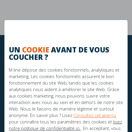
Garantie de 10 ans
La durabilité
UN
COOKIE
AVANT DE VOUS
RESTEZ À JOUR!
COUCHER ?
M line dépose des cookies fonctionnels, analytiques et
FIER SPONSOR DE:
marketing. Les cookies fonctionnels assurent le bon
fonctionnement du site Web, tandis que les cookies
analytiques nous aident à améliorer le site Web. Grâce
aux cookies marketing, nous pouvons suivre votre
interaction avec nous au sein et en dehors de notre site
Web. Nous le faisons de manière légitime et surtout
anonyme. En savoir plus ? Lisez
Consultez cet aperçu
pour connaître tous les paramètres des cookies et
lisez
notre politique de confidentialité ici.
. En acceptant, vous