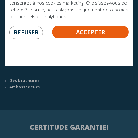
consentez à nos cookies marketing. Choisissez-vous de
refuser? Ensuite, nous plaçons uniquement des cookies
fonctionnels et analytiques.
AVEZ-VOUS DES QUESTIONS?
ACCEPTER
REFUSER
info@mline.nl
+31 413-243050
Des brochures
Ambassadeurs
CERTITUDE GARANTIE!