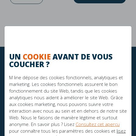
Garantie de 10 ans
La durabilité
UN
COOKIE
AVANT DE VOUS
RESTEZ À JOUR!
COUCHER ?
M line dépose des cookies fonctionnels, analytiques et
marketing. Les cookies fonctionnels assurent le bon
FIER SPONSOR DE:
fonctionnement du site Web, tandis que les cookies
analytiques nous aident à améliorer le site Web. Grâce
aux cookies marketing, nous pouvons suivre votre
interaction avec nous au sein et en dehors de notre site
Web. Nous le faisons de manière légitime et surtout
anonyme. En savoir plus ? Lisez
Consultez cet aperçu
pour connaître tous les paramètres des cookies et
lisez