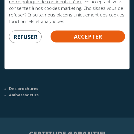
notre politique de confidentialité ici.
. En acceptant, vous
consentez à nos cookies marketing. Choisissez-vous de
refuser? Ensuite, nous plaçons uniquement des cookies
fonctionnels et analytiques.
AVEZ-VOUS DES QUESTIONS?
ACCEPTER
REFUSER
info@mline.nl
+31 413-243050
Des brochures
Ambassadeurs
CERTITUDE GARANTIE!