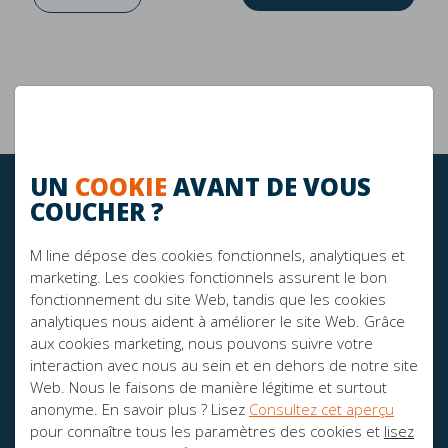
Garantie de 10 ans
La durabilité
UN
COOKIE
AVANT DE VOUS
RESTEZ À JOUR!
COUCHER ?
M line dépose des cookies fonctionnels, analytiques et
marketing. Les cookies fonctionnels assurent le bon
FIER SPONSOR DE:
fonctionnement du site Web, tandis que les cookies
analytiques nous aident à améliorer le site Web. Grâce
aux cookies marketing, nous pouvons suivre votre
interaction avec nous au sein et en dehors de notre site
Web. Nous le faisons de manière légitime et surtout
anonyme. En savoir plus ? Lisez
Consultez cet aperçu
pour connaître tous les paramètres des cookies et
lisez