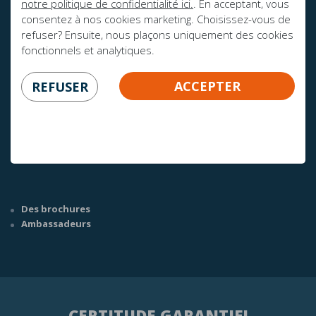
notre politique de confidentialité ici.
. En acceptant, vous
consentez à nos cookies marketing. Choisissez-vous de
refuser? Ensuite, nous plaçons uniquement des cookies
fonctionnels et analytiques.
AVEZ-VOUS DES QUESTIONS?
ACCEPTER
REFUSER
info@mline.nl
+31 413-243050
Des brochures
Ambassadeurs
CERTITUDE GARANTIE!