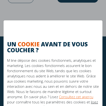
Garantie de 10 ans
La durabilité
UN
COOKIE
AVANT DE VOUS
RESTEZ À JOUR!
COUCHER ?
M line dépose des cookies fonctionnels, analytiques et
marketing. Les cookies fonctionnels assurent le bon
FIER SPONSOR DE:
fonctionnement du site Web, tandis que les cookies
analytiques nous aident à améliorer le site Web. Grâce
aux cookies marketing, nous pouvons suivre votre
interaction avec nous au sein et en dehors de notre site
Web. Nous le faisons de manière légitime et surtout
anonyme. En savoir plus ? Lisez
Consultez cet aperçu
pour connaître tous les paramètres des cookies et
lisez