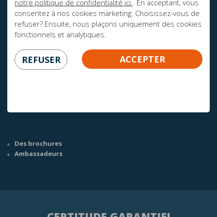
notre politique de confidentialité ici.
. En acceptant, vous
consentez à nos cookies marketing. Choisissez-vous de
refuser? Ensuite, nous plaçons uniquement des cookies
fonctionnels et analytiques.
AVEZ-VOUS DES QUESTIONS?
ACCEPTER
REFUSER
info@mline.nl
+31 413-243050
Des brochures
Ambassadeurs
CERTITUDE GARANTIE!