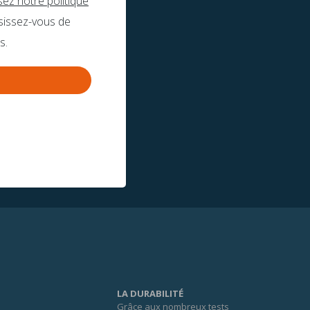
isez notre politique
sissez-vous de
s.
LA DURABILITÉ
Grâce aux nombreux tests