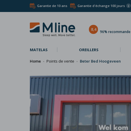
Garantie de 10 ans
Garantie d'échange 100 jours
i
8,4
96% recommande l
MATELAS
OREILLERS
Home
Points de vente
Beter Bed Hoogeveen