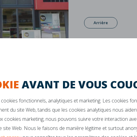
Arrière
KIE
AVANT DE VOUS COUC
cookies fonctionnels, analytiques et marketing. Les cookies fo
ent du site Web, tandis que les cookies analytiques nous aident
Garantie de 10 ans
La durabilité
x cookies marketing, nous pouvons suivre votre interaction ave
 site Web. Nous le faisons de manière légitime et surtout anon