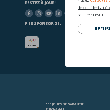
? Lisez
Consultez 
RESTEZ À JOUR!
AVEZ-
de confidentialité ic
inf
refuser? Ensuite, 
+31
FIER SPONSOR DE:
REFUS
100 JOURS DE GARANTIE
D'ÉCHANGE