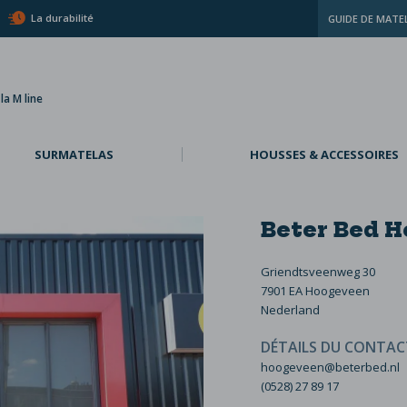
La durabilité
GUIDE DE MATE
a M line
SURMATELAS
HOUSSES & ACCESSOIRES
Beter Bed 
Griendtsveenweg 30
7901 EA Hoogeveen
Nederland
DÉTAILS DU CONTAC
hoogeveen@beterbed.nl
(0528) 27 89 17