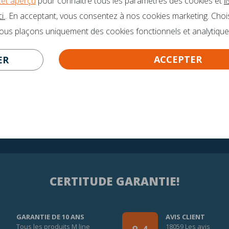
cet aperçu
pour connaître tous les paramètres des cookies et
l
VOUS DES QUESTIONS?
Des brochures
i.
. En acceptant, vous consentez à nos cookies marketing. Choi
Ambassadeurs
o@mline.nl
nous plaçons uniquement des cookies fonctionnels et analytique
 413-243050
ACCEPTER
ER
CERTITUDE GARANTIE!
GARANTIE DE 10 ANS
AVIS CLIENT
Tous les produits M line
18059 Les avis