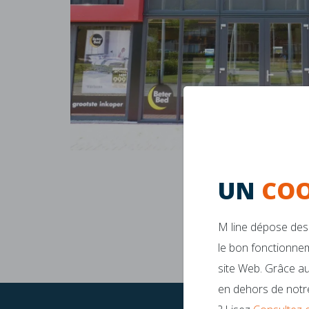
UN
COO
M line dépose des 
le bon fonctionnem
site Web. Grâce au
en dehors de notre