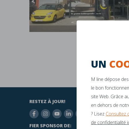
UN
COO
M line dépose des 
le bon fonctionnem
site Web. Grâce au
RESTEZ À JOUR!
AVEZ-
en dehors de notre
inf
? Lisez
Consultez 
de confidentialité ic
+31
FIER SPONSOR DE: