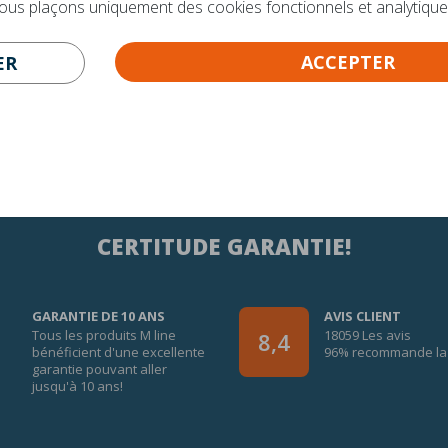
nous plaçons uniquement des cookies fonctionnels et analytique
ACCEPTER
ER
CERTITUDE GARANTIE!
GARANTIE DE 10 ANS
AVIS CLIENT
Tous les produits M line
18059 Les avis
8,4
bénéficient d'une excellente
96% recommande la 
garantie pouvant aller
jusqu'à 10 ans!