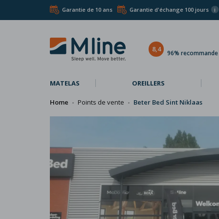
Garantie de 10 ans
Garantie d'échange 100 jours
i
8,4
96% recommande l
MATELAS
OREILLERS
Home
Points de vente
Beter Bed Sint Niklaas