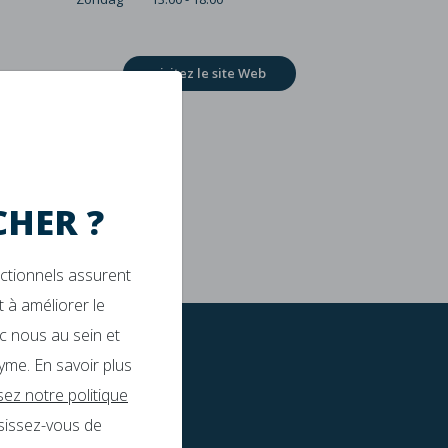
visitez le site Web
HER ?
nctionnels assurent
 à améliorer le
c nous au sein et
yme. En savoir plus
isez notre politique
sissez-vous de