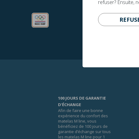
refuser? Ensuite, 
REFUS
100 JOURS DE GARANTIE
D'ÉCHANGE
Afin de faire une bonne
expérience du confort des
matelas M line, vous
bénéficiez de 100 jours de
garantie d’échange sur tous
les matelas M line pour 1