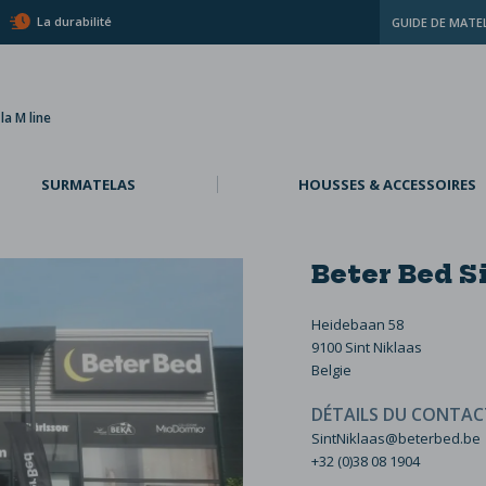
La durabilité
GUIDE DE MATE
a M line
SURMATELAS
HOUSSES & ACCESSOIRES
Beter Bed S
Heidebaan 58
9100 Sint Niklaas
Belgie
DÉTAILS DU CONTAC
SintNiklaas@beterbed.be
+32 (0)38 08 1904