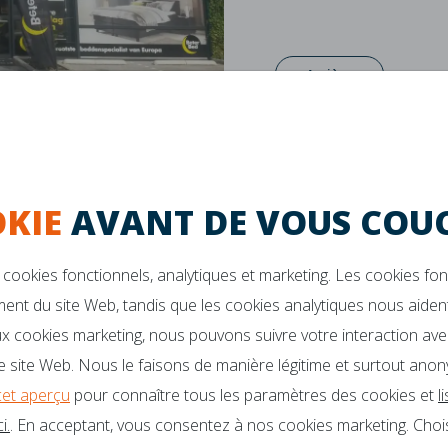
Arrière
KIE
AVANT DE VOUS COUC
cookies fonctionnels, analytiques et marketing. Les cookies fo
Garantie de 10 ans
La durabilité
ent du site Web, tandis que les cookies analytiques nous aident
x cookies marketing, nous pouvons suivre votre interaction ave
VOUS DES QUESTIONS?
Des brochures
 site Web. Nous le faisons de manière légitime et surtout anon
Ambassadeurs
o@mline.nl
cet aperçu
pour connaître tous les paramètres des cookies et
l
i.
. En acceptant, vous consentez à nos cookies marketing. Choi
 413-243050