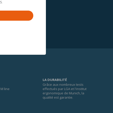
s.
LA DURABILITÉ
Grâce aux nombreux tests
M line
effectués par LGA et l'institut
ergonomique de Munich, la
qualité est garantie.