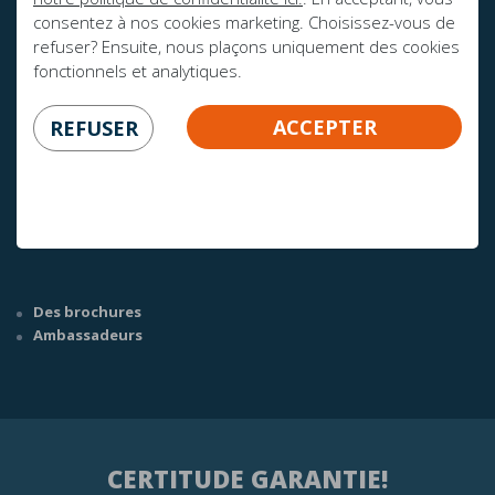
consentez à nos cookies marketing. Choisissez-vous de
refuser? Ensuite, nous plaçons uniquement des cookies
fonctionnels et analytiques.
AVEZ-VOUS DES QUESTIONS?
ACCEPTER
REFUSER
info@mline.nl
+31 413-243050
Des brochures
Ambassadeurs
CERTITUDE GARANTIE!