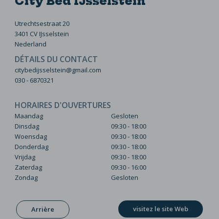
City Bed IJsselstein
Utrechtsestraat 20
3401 CV IJsselstein
Nederland
DÉTAILS DU CONTACT
citybedijsselstein@gmail.com
030 - 6870321
HORAIRES D'OUVERTURES
Maandag
Gesloten
Dinsdag
09:30 - 18:00
Woensdag
09:30 - 18:00
Donderdag
09:30 - 18:00
Vrijdag
09:30 - 18:00
Zaterdag
09:30 - 16:00
Zondag
Gesloten
visitez le site Web
Arrière