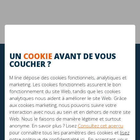
Garantie de 10 ans
La durabilité
UN
COOKIE
AVANT DE VOUS
RESTEZ À JOUR!
COUCHER ?
M line dépose des cookies fonctionnels, analytiques et
marketing. Les cookies fonctionnels assurent le bon
FIER SPONSOR DE:
fonctionnement du site Web, tandis que les cookies
analytiques nous aident à améliorer le site Web. Grâce
aux cookies marketing, nous pouvons suivre votre
interaction avec nous au sein et en dehors de notre site
Web. Nous le faisons de manière légitime et surtout
anonyme. En savoir plus ? Lisez
Consultez cet aperçu
pour connaître tous les paramètres des cookies et
lisez
notre politique de confidentialité ici.
. En acceptant, vous