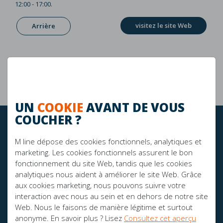
12:00 - 17:00.
visitez le site Web
Arrière
Garantie de 10 ans
La durabilité
UN
COOKIE
AVANT DE VOUS
COUCHER ?
RESTEZ À JOUR!
M line dépose des cookies fonctionnels, analytiques et
marketing. Les cookies fonctionnels assurent le bon
fonctionnement du site Web, tandis que les cookies
FIER SPONSOR DE:
analytiques nous aident à améliorer le site Web. Grâce
aux cookies marketing, nous pouvons suivre votre
interaction avec nous au sein et en dehors de notre site
Web. Nous le faisons de manière légitime et surtout
anonyme. En savoir plus ? Lisez
Consultez cet aperçu