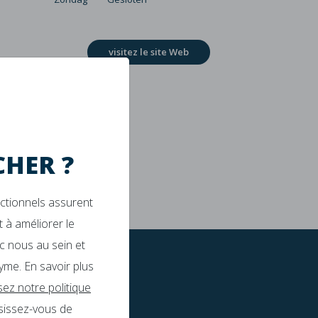
visitez le site Web
HER ?
nctionnels assurent
 à améliorer le
c nous au sein et
yme. En savoir plus
isez notre politique
sissez-vous de