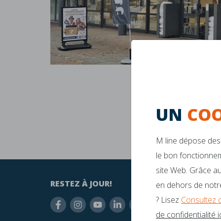
UN
COO
M line dépose des 
le bon fonctionnem
site Web. Grâce au
RESTEZ À JOUR!
AVEZ-
en dehors de notre
? Lisez
Consultez 
inf
de confidentialité ic
+31