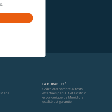
s.
LA DURABILITÉ
Grâce aux nombreux tests
M line
effectués par LGA et l'institut
ergonomique de Munich, la
qualité est garantie.