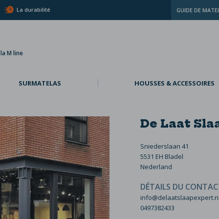
La durabilité
GUIDE DE MATE
a M line
SURMATELAS
HOUSSES & ACCESSOIRES
De Laat Sla
Sniederslaan 41
5531 EH Bladel
Nederland
DÉTAILS DU CONTAC
info@delaatslaapexpert.n
0497382433