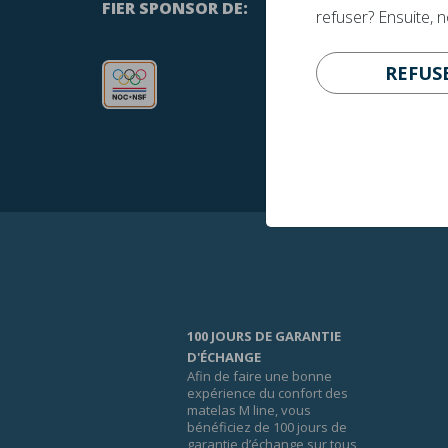
FIER SPONSOR DE:
refuser? Ensuite, 
REFUS
100 JOURS DE GARANTIE
D'ÉCHANGE
Afin de faire une bonne
expérience du confort des
matelas M line, vous
bénéficiez de 100 jours de
garantie d’échange sur tous