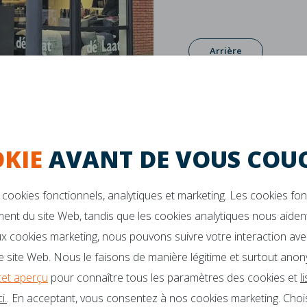
Arrière
KIE
AVANT DE VOUS COUC
cookies fonctionnels, analytiques et marketing. Les cookies fo
Garantie de 10 ans
La durabilité
ent du site Web, tandis que les cookies analytiques nous aident
x cookies marketing, nous pouvons suivre votre interaction ave
VOUS DES QUESTIONS?
Des brochures
 site Web. Nous le faisons de manière légitime et surtout anon
Ambassadeurs
cet aperçu
pour connaître tous les paramètres des cookies et
l
o@mline.nl
i.
. En acceptant, vous consentez à nos cookies marketing. Choi
 413-243050