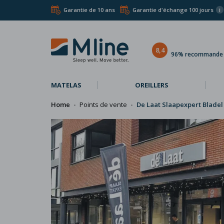
Garantie de 10 ans
Garantie d'échange 100 jours
i
8,4
96% recommande l
MATELAS
OREILLERS
Home
Points de vente
De Laat Slaapexpert Bladel