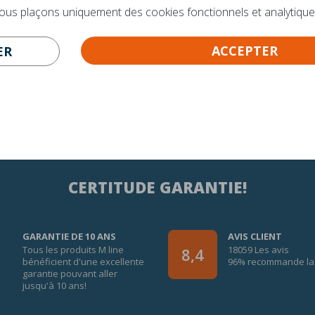
nous plaçons uniquement des cookies fonctionnels et analytique
ACCEPTER
ER
CERTITUDE GARANTIE!
GARANTIE DE 10 ANS
AVIS CLIENT
Tous les produits M line
18059 Les avis
8,4
bénéficient d'une excellente
96% recommande la 
garantie pouvant aller
jusqu'à 10 ans!