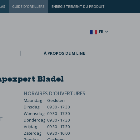
LAS
GUIDE D'OREILLERS
ENREGISTREMENT DU PRODUIT
FR
À PROPOS DE M LINE
apexpert Bladel
HORAIRES D'OUVERTURES
Maandag
Gesloten
Dinsdag
09:30 - 17:30
Woensdag
09:30 - 17:30
T
Donderdag
09:30 - 17:30
l
Vrijdag
09:30 - 17:30
Zaterdag
09:30 - 16:00
Zondag
Gesloten