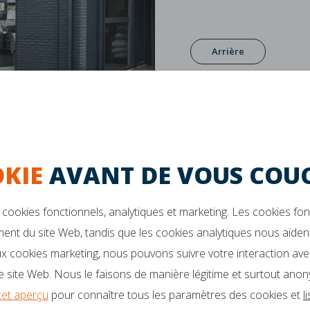
Arrière
KIE
AVANT DE VOUS COUC
cookies fonctionnels, analytiques et marketing. Les cookies fo
ent du site Web, tandis que les cookies analytiques nous aident
Garantie de 10 ans
La durabilité
x cookies marketing, nous pouvons suivre votre interaction ave
 site Web. Nous le faisons de manière légitime et surtout anon
VOUS DES QUESTIONS?
Des brochures
cet aperçu
pour connaître tous les paramètres des cookies et
l
Ambassadeurs