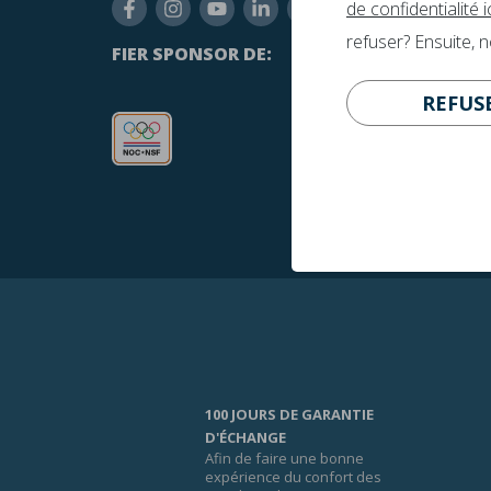
inf
de confidentialité ic
refuser? Ensuite, 
+31
FIER SPONSOR DE:
REFUS
100 JOURS DE GARANTIE
D'ÉCHANGE
Afin de faire une bonne
expérience du confort des