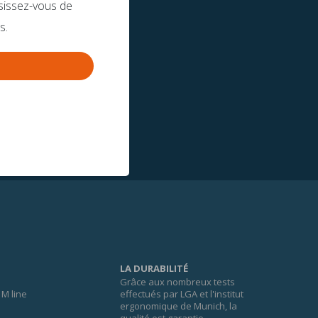
sissez-vous de
s.
LA DURABILITÉ
Grâce aux nombreux tests
M line
effectués par LGA et l'institut
ergonomique de Munich, la