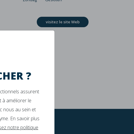
visitez le site Web
HER ?
nctionnels assurent
 à améliorer le
c nous au sein et
yme. En savoir plus
isez notre politique