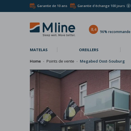
Garantie de 10 ans
Garantie d'échange 100 jours
i
8,4
96% recommande l
MATELAS
OREILLERS
Home
Points de vente
Megabed Oost-Souburg