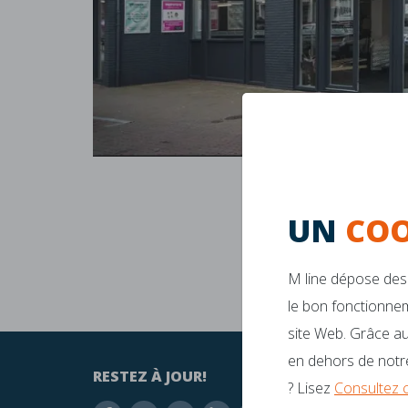
UN
COO
M line dépose des 
le bon fonctionnem
site Web. Grâce au
en dehors de notre
RESTEZ À JOUR!
AVEZ-
? Lisez
Consultez 