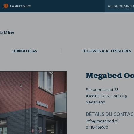
La durabilité
GUIDE DE MATE
a M line
SURMATELAS
HOUSSES & ACCESSOIRES
Megabed Oo
Paspoortstraat 23
4388 BG Oost-Souburg
Nederland
DÉTAILS DU CONTAC
info@megabed.nl
0118-469670