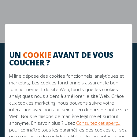
Garantie de 10 ans
La durabilité
UN
COOKIE
AVANT DE VOUS
RESTEZ À JOUR!
COUCHER ?
M line dépose des cookies fonctionnels, analytiques et
marketing. Les cookies fonctionnels assurent le bon
FIER SPONSOR DE:
fonctionnement du site Web, tandis que les cookies
analytiques nous aident à améliorer le site Web. Grâce
aux cookies marketing, nous pouvons suivre votre
interaction avec nous au sein et en dehors de notre site
Web. Nous le faisons de manière légitime et surtout
anonyme. En savoir plus ? Lisez
Consultez cet aperçu
pour connaître tous les paramètres des cookies et
lisez
notre politique de confidentialité ici.
. En acceptant, vous