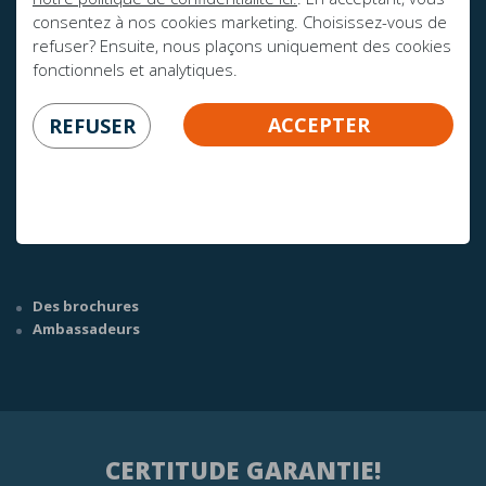
consentez à nos cookies marketing. Choisissez-vous de
refuser? Ensuite, nous plaçons uniquement des cookies
fonctionnels et analytiques.
AVEZ-VOUS DES QUESTIONS?
ACCEPTER
REFUSER
info@mline.nl
+31 413-243050
Des brochures
Ambassadeurs
CERTITUDE GARANTIE!