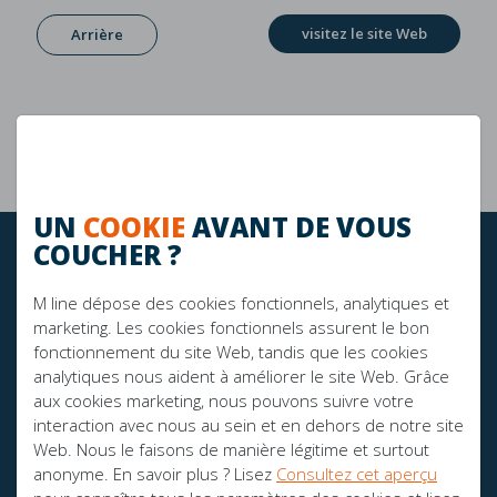
visitez le site Web
Arrière
Garantie de 10 ans
La durabilité
UN
COOKIE
AVANT DE VOUS
COUCHER ?
RESTEZ À JOUR!
M line dépose des cookies fonctionnels, analytiques et
marketing. Les cookies fonctionnels assurent le bon
fonctionnement du site Web, tandis que les cookies
FIER SPONSOR DE:
analytiques nous aident à améliorer le site Web. Grâce
aux cookies marketing, nous pouvons suivre votre
interaction avec nous au sein et en dehors de notre site
Web. Nous le faisons de manière légitime et surtout
anonyme. En savoir plus ? Lisez
Consultez cet aperçu