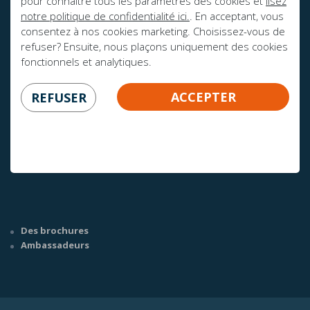
pour connaître tous les paramètres des cookies et
lisez
notre politique de confidentialité ici.
. En acceptant, vous
consentez à nos cookies marketing. Choisissez-vous de
refuser? Ensuite, nous plaçons uniquement des cookies
fonctionnels et analytiques.
ACCEPTER
REFUSER
AVEZ-VOUS DES QUESTIONS?
info@mline.nl
+31 413-243050
Des brochures
Ambassadeurs