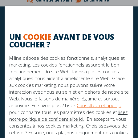
Garantie de 10 ans
La durabilité
RESTEZ À JOUR!
UN
COOKIE
AVANT DE VOUS
COUCHER ?
FIER SPONSOR DE:
M line dépose des cookies fonctionnels, analytiques et
marketing. Les cookies fonctionnels assurent le bon
fonctionnement du site Web, tandis que les cookies
analytiques nous aident à améliorer le site Web. Grâce
aux cookies marketing, nous pouvons suivre votre
interaction avec nous au sein et en dehors de notre site
Web. Nous le faisons de manière légitime et surtout
anonyme. En savoir plus ? Lisez
Consultez cet aperçu
pour connaître tous les paramètres des cookies et
lisez
notre politique de confidentialité ici.
. En acceptant, vous
consentez à nos cookies marketing. Choisissez-vous de
AVEZ-VOUS DES QUESTIONS?
refuser? Ensuite, nous plaçons uniquement des cookies