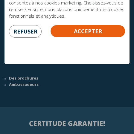
consentez à nos cookies marketing. Choisissez-vous de
refuser? Ensuite, nous plaçons uniquement des cookies
fonctionnels et analytiques.
AVEZ-VOUS DES QUESTIONS?
ACCEPTER
REFUSER
info@mline.nl
+31 413-243050
Des brochures
Ambassadeurs
CERTITUDE GARANTIE!