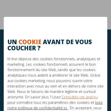
Garantie de 10 ans
La durabilité
UN
COOKIE
AVANT DE VOUS
RESTEZ À JOUR!
COUCHER ?
M line dépose des cookies fonctionnels, analytiques et
FIER SPONSOR DE:
marketing. Les cookies fonctionnels assurent le bon
fonctionnement du site Web, tandis que les cookies
analytiques nous aident à améliorer le site Web. Grâce
aux cookies marketing, nous pouvons suivre votre
interaction avec nous au sein et en dehors de notre site
Web. Nous le faisons de manière légitime et surtout
anonyme. En savoir plus ? Lisez
Consultez cet aperçu
pour connaître tous les paramètres des cookies et
lisez
notre politique de confidentialité ici.
. En acceptant, vous